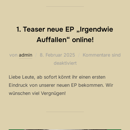
1. Teaser neue EP „Irgendwie
Auffallen“ online!
Veröffentlicht
von
admin
8. Februar 2025
Kommentare sind
am
deaktiviert
Liebe Leute, ab sofort könnt ihr einen ersten
Eindruck von unserer neuen EP bekommen. Wir
wünschen viel Vergnügen!