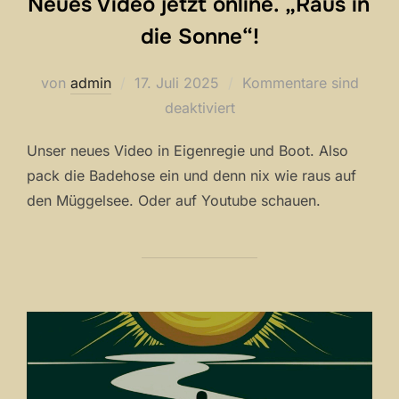
Neues Video jetzt online. „Raus in
die Sonne“!
Veröffentlicht
von
admin
17. Juli 2025
Kommentare sind
am
deaktiviert
Unser neues Video in Eigenregie und Boot. Also
pack die Badehose ein und denn nix wie raus auf
den Müggelsee. Oder auf Youtube schauen.