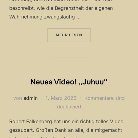
beschreibt, wie die Begrenztheit der eigenen
Wahrnehmung zwangsläufig …
ÜBER „NEUE SINGLE: „MACH MIR
MEHR
LESEN
Neues Video! „Juhuu“
Veröffentlicht
von
admin
1. März 2026
Kommentare sind
am
deaktiviert
Robert Falkenberg hat uns ein richtig tolles Video
gezaubert. Großen Dank an alle, die mitgemacht