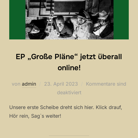
EP „Große Pläne“ jetzt überall
online!
Veröffentlicht
von
admin
23. April 2023
Kommentare sind
am
deaktiviert
Unsere erste Scheibe dreht sich hier. Klick drauf,
Hör rein, Sag`s weiter!