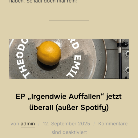
haben. Schaut doch mal rein!
EP „Irgendwie Auffallen“ jetzt
überall (außer Spotify)
Veröffentlicht
von
admin
12. September 2025
Kommentare
am
sind deaktiviert