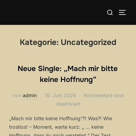
Zum
Suchen
Inhalt
SEIT
nach:
springen
Kategorie:
Uncategorized
Neue Single: „Mach mir bitte
keine Hoffnung“
Veröffentlicht
von
admin
19. Juni 2026
Kommentare sind
am
deaktiviert
„Mach mir bitte keine Hoffnung“?! Was?! Wie
trostlos! – Moment, warte kurz: „ … keine
Hoffnung, dass du mich verstehst.“ Der Text