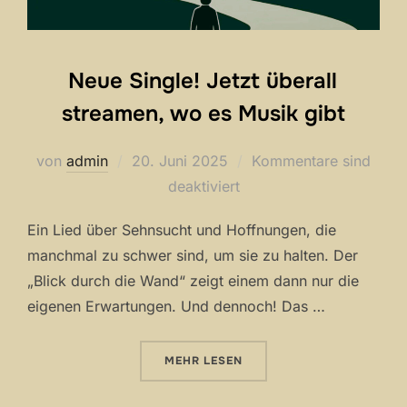
Neue Single! Jetzt überall
streamen, wo es Musik gibt
Veröffentlicht
von
admin
20. Juni 2025
Kommentare sind
am
deaktiviert
Ein Lied über Sehnsucht und Hoffnungen, die
manchmal zu schwer sind, um sie zu halten. Der
„Blick durch die Wand“ zeigt einem dann nur die
eigenen Erwartungen. Und dennoch! Das …
ÜBER „NEUE SINGLE! JETZT ÜBE
MEHR
LESEN