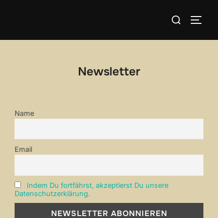
Zum
Suchen
Inhalt
SEIT
nach:
springen
Newsletter
Name
Email
Indem Du fortfährst, akzeptierst Du unsere
Datenschutzerklärung.