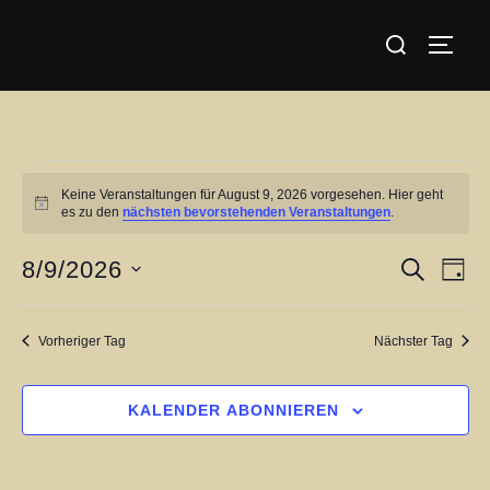
Zum
Suchen
Inhalt
SEIT
nach:
springen
Veranstaltungen
Keine Veranstaltungen für August 9, 2026 vorgesehen. Hier geht
für
H
es zu den
nächsten bevorstehenden Veranstaltungen
.
i
August
n
w
8/9/2026
V
V
SUCHE
TAG
9,
e
i
D
e
e
s
2026
a
r
Vorheriger Tag
Nächster Tag
r
t
a
u
a
n
KALENDER ABONNIEREN
m
s
n
w
t
ä