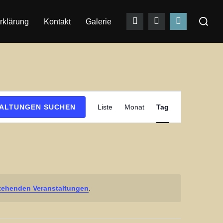
Suchen
rklärung
Kontakt
Galerie
nach:
V
ALTUNGEN SUCHEN
Liste
Monat
Tag
e
r
a
n
s
tehenden Veranstaltungen
.
t
a