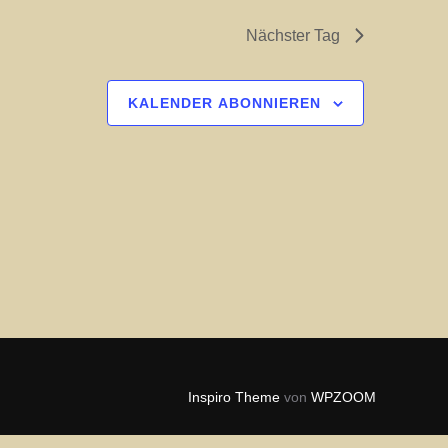
l
Nächster Tag
t
u
KALENDER ABONNIEREN
n
g
A
n
s
i
c
h
t
Inspiro Theme
von
WPZOOM
e
n