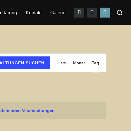
Suchen
rklärung
Kontakt
Galerie
nach:
V
ALTUNGEN SUCHEN
Liste
Monat
Tag
e
r
a
n
s
stehenden Veranstaltungen
.
t
a