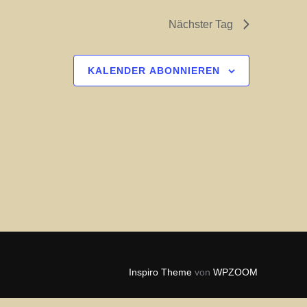
l
Nächster Tag
t
u
KALENDER ABONNIEREN
n
g
A
n
s
i
c
h
t
Inspiro Theme
von
WPZOOM
e
n