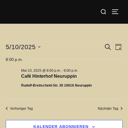
Zum
Suchen
Inhalt
SEIT
nach:
springen
Veranstaltungen
5/10/2025
V
V
SUCHE
TAG
für
D
e
e
8:00 p.m.
a
Mai
r
r
Mai 10, 2025 @ 8:00 p.m.
-
9:00 p.m.
t
10,
a
Café Hinterhof Neuruppin
u
a
2025
n
Rudolf-Breitscheid-Str. 38 16816 Neuruppin
m
s
n
w
t
ä
s
Vorheriger Tag
Nächster Tag
h
a
t
l
l
KALENDER ABONNIEREN
e