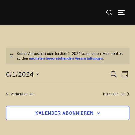
Zum
Suchen
Inhalt
SEIT
nach:
springen
Veranstaltungen
Keine Veranstaltungen für Juni 1, 2024 vorgesehen. Hier geht es
für
H
zu den
nächsten bevorstehenden Veranstaltungen
.
i
Juni
n
w
6/1/2024
V
V
SUCHE
TAG
1,
e
i
D
e
e
s
2024
a
r
Vorheriger Tag
Nächster Tag
r
t
a
u
a
n
KALENDER ABONNIEREN
m
s
n
w
t
ä