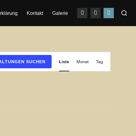
Suchen
rklärung
Kontakt
Galerie
nach:
V
ALTUNGEN SUCHEN
Liste
Monat
Tag
e
r
a
n
s
t
a