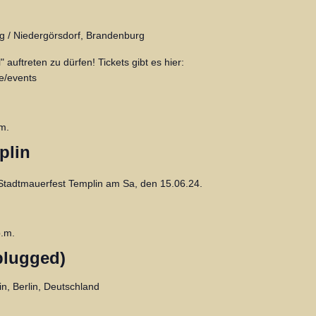
og / Niedergörsdorf, Brandenburg
 auftreten zu dürfen! Tickets gibt es hier:
.de/events
m.
plin
 Stadtmauerfest Templin am Sa, den 15.06.24.
p.m.
nplugged)
lin, Berlin, Deutschland