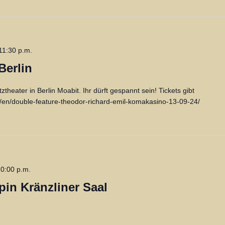
11:30 p.m.
Berlin
heater in Berlin Moabit. Ihr dürft gespannt sein! Tickets gibt
nt/en/double-feature-theodor-richard-emil-komakasino-13-09-24/
0:00 p.m.
in Kränzliner Saal