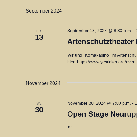
s
h
t
September 2024
a
t
l
e
September 13, 2024 @ 8:30 p.m.
-
FR.
t
13
Artenschutztheater 
u
n
n
Wir und "Komakasino" im Artenschutzt
,
g
hier: https://www.yesticket.org/eve
e
N
n
a
November 2024
S
c
v
h
November 30, 2024 @ 7:00 p.m.
-
1
SA.
i
30
l
Open Stage Neurupp
ü
g
frei
s
a