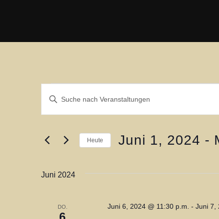
Zum
Inhalt
springen
V
Veranstaltungen
B
i
e
t
r
Juni 1, 2024
 - 
t
Heute
e
a
D
S
a
n
Juni 2024
c
t
h
s
u
l
Juni 6, 2024 @ 11:30 p.m.
-
Juni 7,
DO.
m
t
6