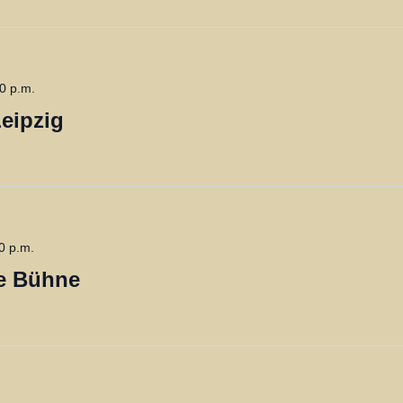
0 p.m.
Leipzig
0 p.m.
e Bühne