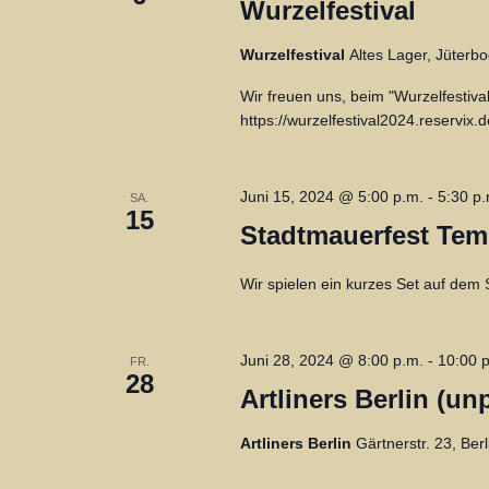
ü
Wurzelfestival
w
s
a
ä
Wurzelfestival
Altes Lager, Jüterb
s
h
l
e
Wir freuen uns, beim "Wurzelfestival"
l
https://wurzelfestival2024.reservix
l
t
e
w
n
u
o
.
Juni 15, 2024 @ 5:00 p.m.
-
5:30 p.
SA.
r
15
n
Stadtmauerfest Tem
t
g
e
Wir spielen ein kurzes Set auf dem
i
e
n
n
Juni 28, 2024 @ 8:00 p.m.
-
10:00 
FR.
g
28
Artliners Berlin (u
e
S
b
Artliners Berlin
Gärtnerstr. 23, Ber
u
e