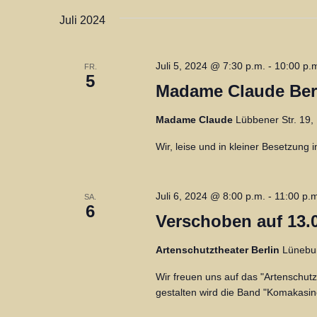
n
c
.
Juli 2024
h
S
u
e
Juli 5, 2024 @ 7:30 p.m.
-
10:00 p.
FR.
5
c
Madame Claude Berl
u
h
e
n
Madame Claude
Lübbener Str. 19, 
n
Wir, leise und in kleiner Besetzung
d
a
c
A
Juli 6, 2024 @ 8:00 p.m.
-
11:00 p.
h
SA.
6
n
Verschoben auf 13.0
V
e
s
Artenschutztheater Berlin
Lünebur
r
i
Wir freuen uns auf das "Artenschut
a
gestalten wird die Band "Komakasin
n
c