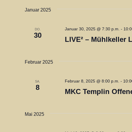
s
e
t
Januar 2025
l
i
w
Januar 30, 2025 @ 7:30 p.m.
-
10:0
DO.
o
o
30
LIVE² – Mühlkeller 
r
n
t
.
Februar 2025
Februar 8, 2025 @ 8:00 p.m.
-
10:0
SA.
8
MKC Templin Offen
Mai 2025