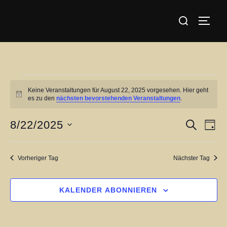
Zum
Suchen
Inhalt
SEIT
nach:
springen
Veranstaltungen
Keine Veranstaltungen für August 22, 2025 vorgesehen. Hier geht
für
H
es zu den
nächsten bevorstehenden Veranstaltungen
.
i
August
n
w
8/22/2025
V
V
SUCHE
TAG
22,
e
i
D
e
e
s
2025
a
r
Vorheriger Tag
Nächster Tag
r
t
a
u
a
n
KALENDER ABONNIEREN
m
s
n
w
t
ä