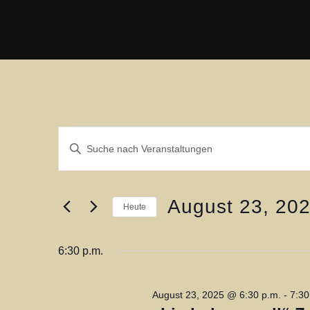
Zum
Inhalt
springen
V
Veranstaltungen
B
i
e
für
t
r
August 23, 20
t
Heute
e
a
August
D
S
a
6:30 p.m.
n
c
23,
t
h
s
u
August 23, 2025 @ 6:30 p.m.
-
7:30
l
m