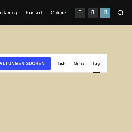
Suchen
rklärung
Kontakt
Galerie
nach:
V
ALTUNGEN SUCHEN
Liste
Monat
Tag
e
r
a
n
s
t
a