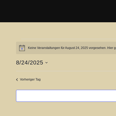
Zum
Inhalt
springen
Veranstaltungen
Keine Veranstaltungen für August 24, 2025 vorgesehen. Hier 
H
i
n
für
8/24/2025
w
e
D
i
s
August
a
Vorheriger Tag
t
24,
u
m
w
2025
ä