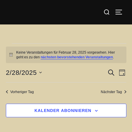
Zum
Suchen
Inhalt
SEIT
nach:
springen
Veranstaltungen
Keine Veranstaltungen für Februar 28, 2025 vorgesehen. Hier
für
H
geht es zu den
nächsten bevorstehenden Veranstaltungen
.
i
Februar
n
w
2/28/2025
V
V
SUCHE
TAG
28,
e
i
D
e
e
s
2025
a
r
Vorheriger Tag
Nächster Tag
r
t
a
u
a
n
KALENDER ABONNIEREN
m
s
n
w
t
ä