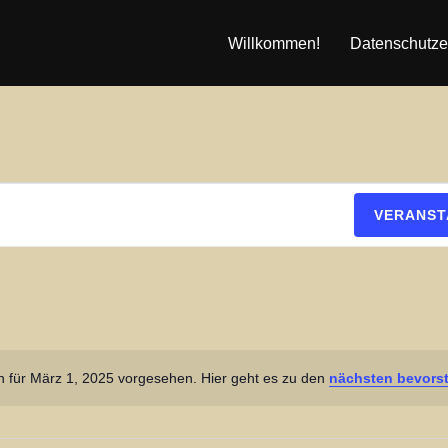
Willkommen!
Datenschutze
VERANST
n für März 1, 2025 vorgesehen. Hier geht es zu den
nächsten bevors
H
i
n