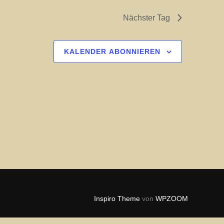
l
Nächster Tag
t
u
KALENDER ABONNIEREN
n
g
A
n
s
i
c
h
t
Inspiro Theme
von
WPZOOM
e
n