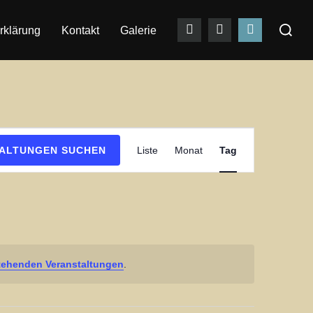
Suchen
rklärung
Kontakt
Galerie
nach:
V
ALTUNGEN SUCHEN
Liste
Monat
Tag
e
r
a
n
s
tehenden Veranstaltungen
.
t
a